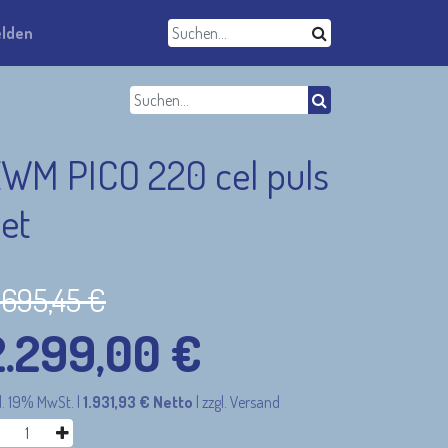
lden
WM PICO 220 cel puls
et
.695,45
€
2.299,00
€
l. 19% MwSt.
|
1.931,93
€
Netto
|
zzgl. Versand