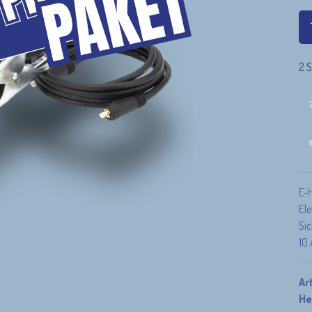
2 S
Wir sind für dich da!
und Info
Kontakt
info@wirsindschweisstechnik.com
E-
+4
9 (0) 921 50 70 570
El
(Mo-Fr 8-16 Uhr)
Si
10 
Ar
He