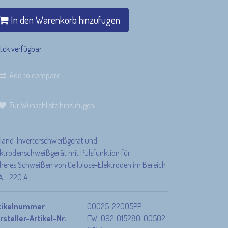
In den Warenkorb hinzufügen
tck verfügbar
Add to compare
Unsere Versandpartner
Deine
Zur Wunschliste hinzufügen
Bezahlmöglichkeiten
Hand-Inverterschweißgerät und
ektrodenschweißgerät mit Pulsfunktion für
cheres Schweißen von Cellulose-Elektroden im Bereich
A - 220 A
tikelnummer
00025-22005PP
rsteller-Artikel-Nr.
EW-092-015280-00502