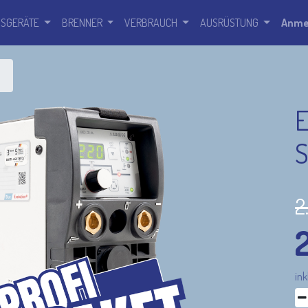
SSGERÄTE
BRENNER
VERBRAUCH
AUSRÜSTUNG
Anme
E
S
2
ink