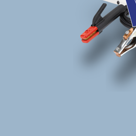
Nützliche Links
Rechtliches 
Home
AGBs
Produkte
Wiederruf
Blog
Impressum
Kundenservice (FAQ)
Kontakt
Datenschutz