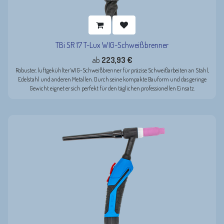
TBi SR 17 T-Lux WIG-Schweißbrenner
ab
223,93
€
Robuster, luftgekühlter WIG-Schweißbrenner für präzise Schweißarbeiten an Stahl,
Edelstahl und anderen Metallen. Durch seine kompakte Bauform und das geringe
Gewicht eignet er sich perfekt für den täglichen professionellen Einsatz.
Einschaltdauer DC-: 140 A (60%)