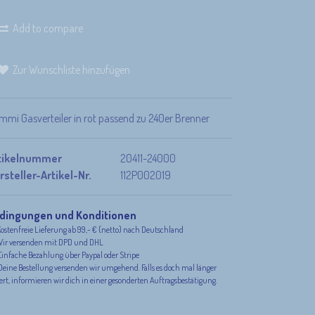
Add to compare
Zur Wunschliste hinzufügen
mmi Gasverteiler in rot passend zu 240er Brenner
tikelnummer
20411-24000
rsteller-Artikel-Nr.
112P002019
dingungen und Konditionen
ostenfreie Lieferung ab 99,- € (netto) nach Deutschland
ir versenden mit DPD und DHL
infache Bezahlung über Paypal oder Stripe
eine Bestellung versenden wir umgehend. Falls es doch mal länger
rt, informieren wir dich in einer gesonderten Auftragsbestätigung.