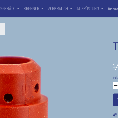
SSGERÄTE
BRENNER
VERBRAUCH
AUSRÜSTUNG
Anme
T
1
ink
48