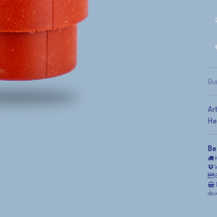
Gu
Ar
He
Be
K
W
E
D
daue