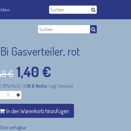
lden
Bi Gasverteiler, rot
1,40
€
,48
€
l. 19% MwSt.
|
1,18
€
Netto
|
zzgl. Versand
In den Warenkorb hinzufügen
 Stck verfügbar