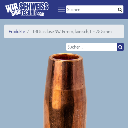
Produkte
TBI Gasdüse NW 14 mm, konisch, L = 75.5 mm