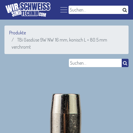
Produkte
TBi Gasdüse 9W NW 16 mm, konisch L = 80.5 mm
verchromt