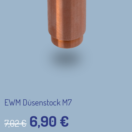
EWM Düsenstock M7
6,90
€
7,02
€