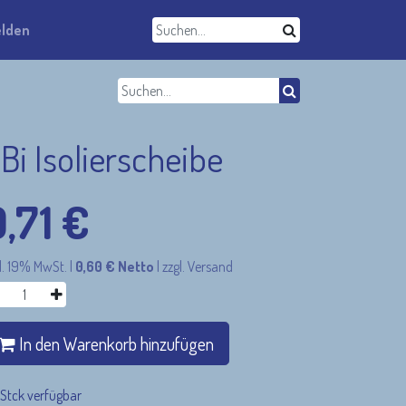
lden
Bi Isolierscheibe
0,71
€
l. 19% MwSt.
|
0,60
€
Netto
|
zzgl. Versand
In den Warenkorb hinzufügen
 Stck verfügbar