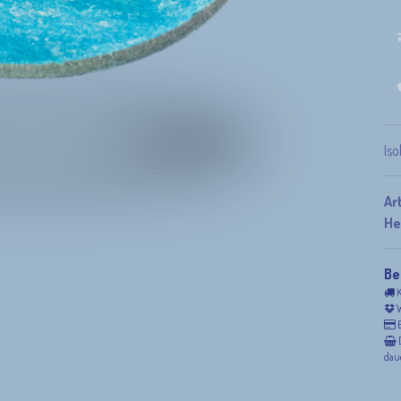
Iso
Ar
He
Be
K
W
E
D
daue