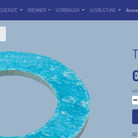
SSGERÄTE
BRENNER
VERBRAUCH
AUSRÜSTUNG
Anme
T
ink
112