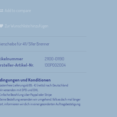
Add to compare
Zur Wunschliste hinzufügen
lierscheibe für 411/511er Brenner
tikelnummer
21100-01190
rsteller-Artikel-Nr.
130P002004
dingungen und Konditionen
ostenfreie Lieferung ab 99,- € (netto) nach Deutschland
ir versenden mit DPD und DHL
infache Bezahlung über Paypal oder Stripe
eine Bestellung versenden wir umgehend. Falls es doch mal länger
rt, informieren wir dich in einer gesonderten Auftragsbestätigung.