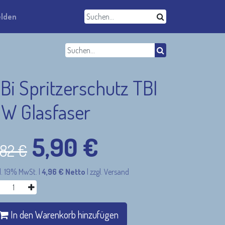
lden
Bi Spritzerschutz TBI
W Glasfaser
5,90
€
,82
€
l. 19% MwSt.
|
4,96
€
Netto
|
zzgl. Versand
In den Warenkorb hinzufügen