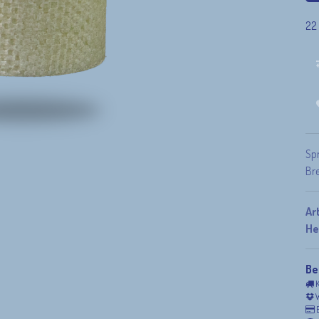
22
Sp
Br
Ar
He
Be
K
W
E