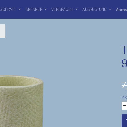
SSGERÄTE
BRENNER
VERBRAUCH
AUSRÜSTUNG
Anme
T
9
7
ink