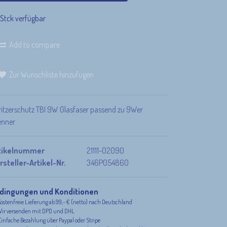
 Stck verfügbar
Add to compare
Zur Wunschliste hinzufügen
ritzerschutz TBI 9W Glasfaser passend zu 9Wer
enner
tikelnummer
21111-02090
rsteller-Artikel-Nr.
346P054860
dingungen und Konditionen
ostenfreie Lieferung ab 99,- € (netto) nach Deutschland
ir versenden mit DPD und DHL
infache Bezahlung über Paypal oder Stripe