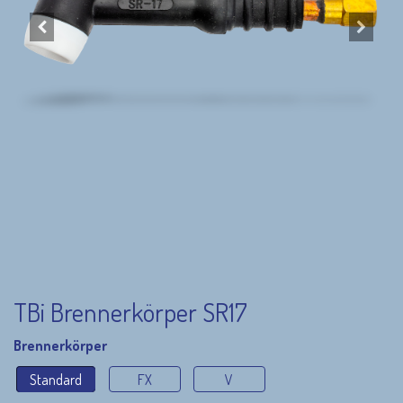
TBi Brennerkörper SR17
Brennerkörper
Standard
FX
V