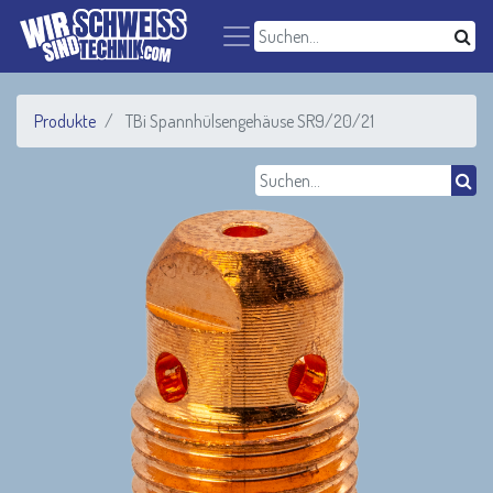
Produkte
TBi Spannhülsengehäuse SR9/20/21