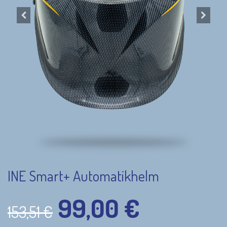
INE Smart+ Automatikhelm
99,00
€
153,51
€