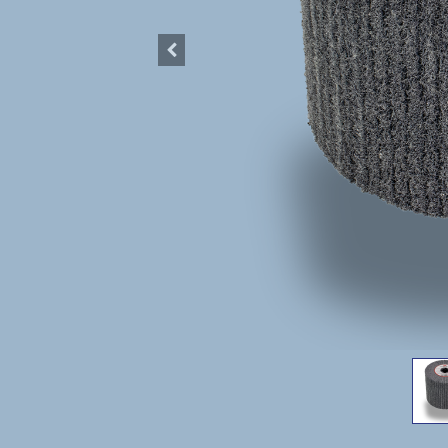
Nützliche Links
Rechtliches 
Home
AGBs
Produkte
Wiederruf
Blog
Impressum
Kundenservice (FAQ)
Kontakt
Datenschutz