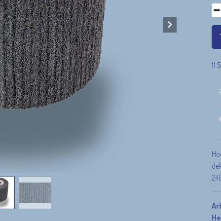
11 
Wir sind für dich da!
und Info
Kontakt
info@wirsindschweisstechnik.com
+4
9 (0) 921 50 70 570
(Mo-Fr 8-16 Uhr)
Hoc
dek
24
Ar
He