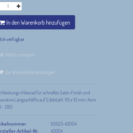
In den Warenkorb hinzufügen
Stck verfügbar
Add to compare
Unsere Versandpartner
Deine
Bezahlmöglichkeiten
Zur Wunschliste hinzufügen
hleistungs-Vliesrad für schnelles Satin-Finish und
orative Längsschliffe auf Edelstahl. 115 x 10 mm; Korn
0 - 280
tikelnummer
65525-43004
rsteller-Artikel-Nr.
43004