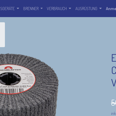
SSGERÄTE
BRENNER
VERBRAUCH
AUSRÜSTUNG
Anme
E
C
V
5
ink