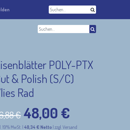
lden
isenblätter POLY-PTX
ut & Polish (S/C)
lies Rad
48,00
€
6,88
€
l. 19% MwSt.
|
40,34
€
Netto
|
zzgl. Versand