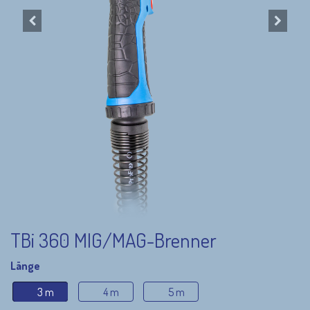
TBi 360 MIG/MAG-Brenner
Länge
3 m
4 m
5 m