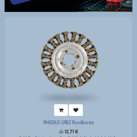
RHODIUS SRBZ Rundbürste
ab
12,71
€