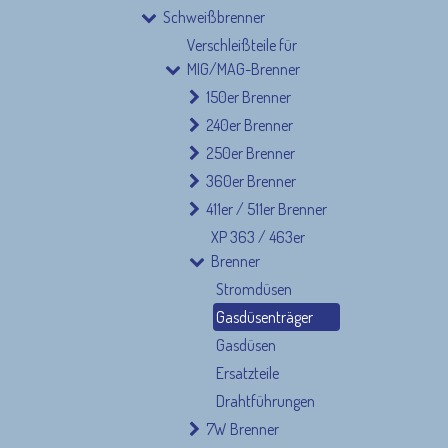
Schweißbrenner
Verschleißteile für
MIG/MAG-Brenner
150er Brenner
240er Brenner
250er Brenner
360er Brenner
Nützliche Links
Rechtliches 
411er / 511er Brenner
XP 363 / 463er
Home
AGBs
Brenner
Produkte
Wiederruf
Blog
Impressum
Stromdüsen
Kundenservice (FAQ)
Kontakt
Gasdüsenträger
Datenschutz
Gasdüsen
Ersatzteile
Drahtführungen
7W Brenner