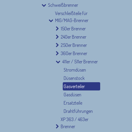
Schweißbrenner
Verschleißteile für
MIG/MAG-Brenner
150er Brenner
240er Brenner
250er Brenner
360er Brenner
Nützliche Links
Rechtliches 
411er / 511er Brenner
Stromdüsen
Home
AGBs
Produkte
Wiederruf
Düsenstock
Blog
Impressum
Gasverteiler
Kundenservice (FAQ)
Kontakt
Gasdüsen
Datenschutz
Ersatzteile
Drahtführungen
XP 363 / 463er
Brenner