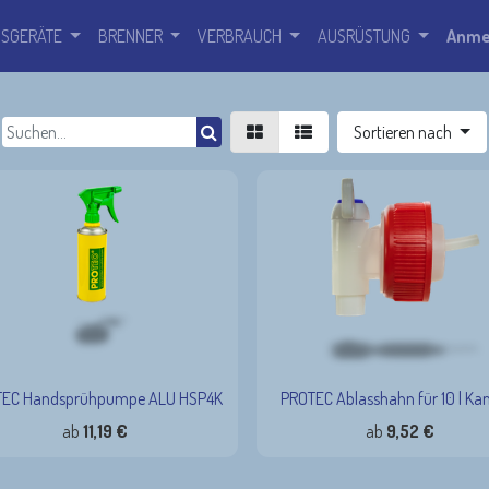
SSGERÄTE
BRENNER
VERBRAUCH
AUSRÜSTUNG
Anme
Sortieren nach
EC Handsprühpumpe ALU HSP4K
PROTEC Ablasshahn für 10 l Kan
ab
11,19
€
ab
9,52
€
Leerbehälter aus Aluminium mit Kunststoffsprühpumpe
Ablasshahn für saubere Entnahme der PROTEC Fluids aus dem Kanister