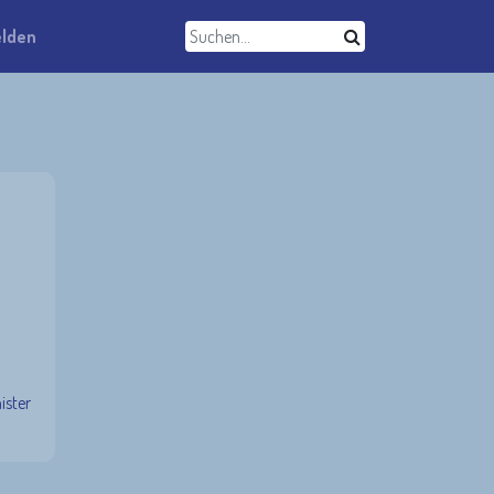
lden
ister