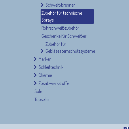
Schweißbrenner
Zubehör für technische
Sprays
Rohrschweißzubehör
Geschenke für Schweißer
Zubehör für
Gebläseatemschutzsysteme
Nützliche Links
Rechtliches 
Marken
Schleiftechnik
Home
AGBs
Chemie
Produkte
Wiederruf
Blog
Impressum
Zusatzwerkstoffe
Kundenservice (FAQ)
Kontakt
Sale
Datenschutz
Topseller