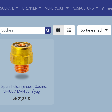
SSGERÄTE
BRENNER
VERBRAUCH
AUSRÜSTUNG
Anme
Sortieren nach
i Spannhülsengehäuse Gaslinse
SR400 / EWM Comfytig
ab
21,38
€