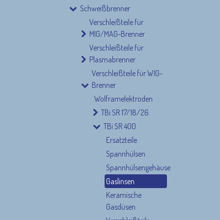
Schweißbrenner
Verschleißteile für
MIG/MAG-Brenner
Verschleißteile für
Plasmabrenner
Verschleißteile für WIG-
Brenner
Nützliche Links
Rechtliches 
Wolframelektroden
TBi SR 17/18/26
Home
AGBs
TBi SR 400
Produkte
Wiederruf
Ersatzteile
Blog
Impressum
Kundenservice (FAQ)
Kontakt
Spannhülsen
Datenschutz
Spannhülsengehäuse
Gaslinsen
Keramische
Gasdüsen