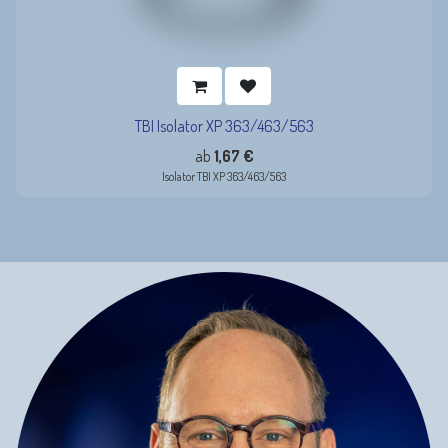
TBI Isolator XP 363/463/563
ab
1,67
€
Isolator TBI XP 363/463/563